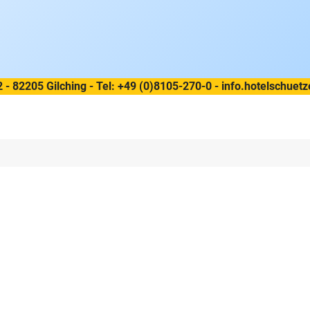
2 - 82205 Gilching - Tel: +49 (0)8105-270-0 - info.hotelschu