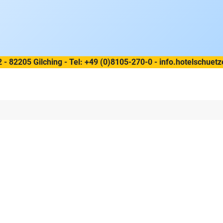
2 - 82205 Gilching - Tel: +49 (0)8105-270-0 - info.hotelschu